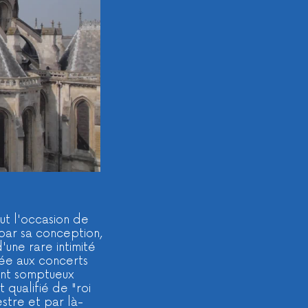
ut l'occasion de
 par sa conception,
'une rare intimité
ée aux concerts
ment somptueux
qualifié de "roi
stre et par là-