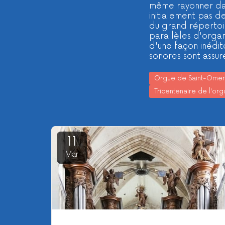
même rayonner dan
initialement pas de
du grand répertoir
parallèles d'organ
d'une façon inédit
sonores sont assu
Orgue de Saint-Omer
Tricentenaire de l'or
11
Mar
L'orgue de la cathédrale se promène