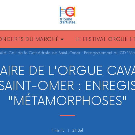
CONCERTS DU MARCHÉ
LE FESTIVAL ORGUE 
vaillé-Coll de la Cathédrale de Saint-Omer : Enregistrement du CD "M
NAIRE DE L'ORGUE CAVA
SAINT-OMER : ENREG
"MÉTAMORPHOSES"
1 min lu
24
Jul