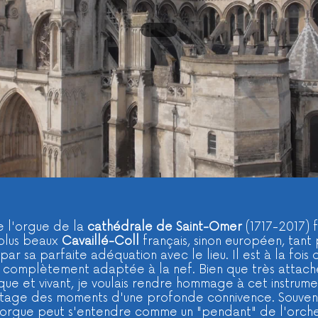
e l'orgue de la
cathédrale de Saint-Omer
(1717-2017) f
 plus beaux
Cavaillé-Coll
français, sinon européen, tant
ar sa parfaite adéquation avec le lieu. Il est à la fois d
e complètement adaptée à la nef. Bien que très attach
ique et vivant, je voulais rendre hommage à cet instru
rtage des moments d'une profonde connivence. Souvent 
l'orgue peut s'entendre comme un "pendant" de l'orche